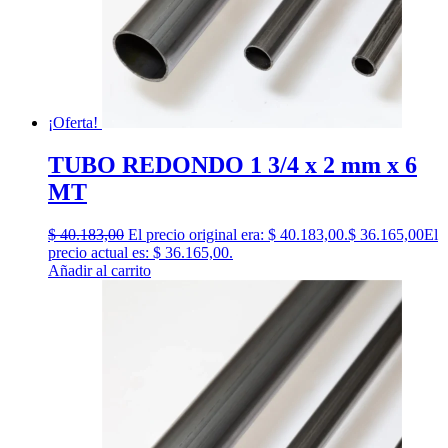
¡Oferta!
TUBO REDONDO 1 3/4 x 2 mm x 6
MT
$
40.183,00
El precio original era: $ 40.183,00.
$
36.165,00
El
precio actual es: $ 36.165,00.
Añadir al carrito