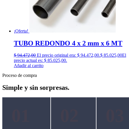
¡Oferta!
TUBO REDONDO 4 x 2 mm x 6 MT
$
94.472,00
El precio original era: $ 94.472,00.
$
85.025,00
El
precio actual es: $ 85.025,00.
Añadir al carrito
Proceso de compra
Simple y sin sorpresas.
01
02
03