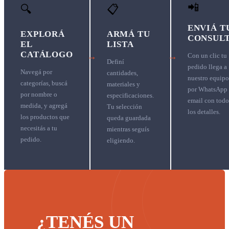
📲
🔍
📋
ENVIÁ T
EXPLORÁ
ARMÁ TU
CONSUL
EL
LISTA
CATÁLOGO
→
→
Con un clic tu
Definí
pedido llega a
Navegá por
cantidades,
nuestro equipo
categorías, buscá
materiales y
por WhatsApp
por nombre o
especificaciones.
email con todo
medida, y agregá
Tu selección
los detalles.
los productos que
queda guardada
necesitás a tu
mientras seguís
pedido.
eligiendo.
¿TENÉS UN