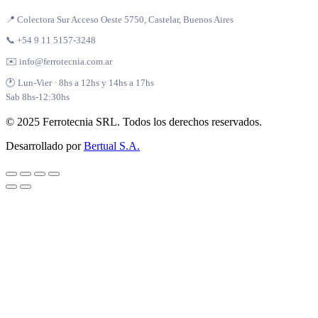
📍 Colectora Sur Acceso Oeste 5750, Castelar, Buenos Aires
📞 +54 9 11 5157-3248
✉️ info@ferrotecnia.com.ar
🕐 Lun-Vier · 8hs a 12hs y 14hs a 17hs
Sab 8hs-12:30hs
© 2025 Ferrotecnia SRL. Todos los derechos reservados.
Desarrollado por
Bertual S.A.