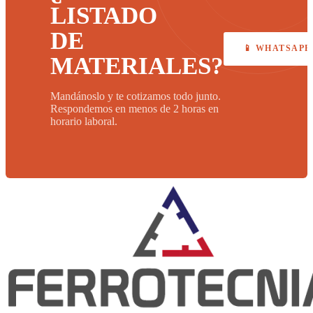
LISTADO
DE
📱 WHATSAPP
MATERIALES?
Mandánoslo y te cotizamos todo junto.
Respondemos en menos de 2 horas en
horario laboral.