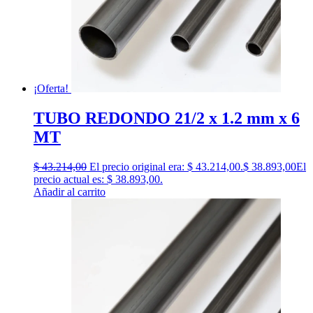
¡Oferta!
TUBO REDONDO 21/2 x 1.2 mm x 6
MT
$
43.214,00
El precio original era: $ 43.214,00.
$
38.893,00
El
precio actual es: $ 38.893,00.
Añadir al carrito