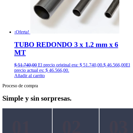
¡Oferta!
TUBO REDONDO 3 x 1.2 mm x 6
MT
$
51.740,00
El precio original era: $ 51.740,00.
$
46.566,00
El
precio actual es: $ 46.566,00.
Añadir al carrito
Proceso de compra
Simple y sin sorpresas.
01
02
03