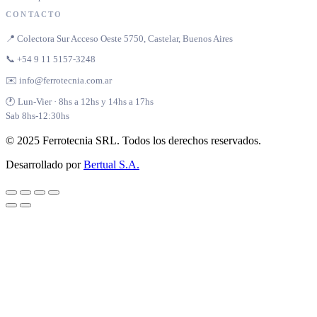
CONTACTO
📍 Colectora Sur Acceso Oeste 5750, Castelar, Buenos Aires
📞 +54 9 11 5157-3248
✉️ info@ferrotecnia.com.ar
🕐 Lun-Vier · 8hs a 12hs y 14hs a 17hs
Sab 8hs-12:30hs
© 2025 Ferrotecnia SRL. Todos los derechos reservados.
Desarrollado por
Bertual S.A.