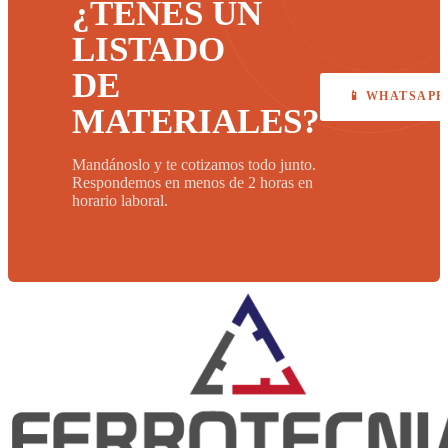
¿TENÉS UN
LISTADO
DE
📱 WHATSAPP
MATERIALES?
Mandánoslo y te cotizamos todo junto.
Respondemos en menos de 2 horas en
horario laboral.