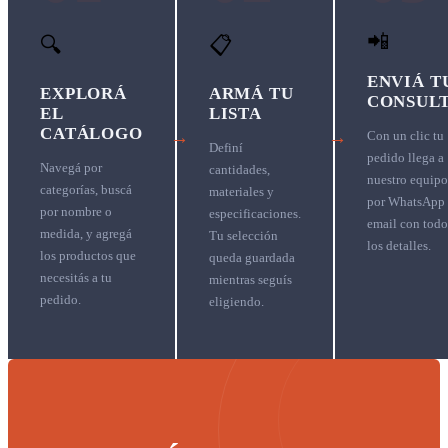
📲
🔍
📋
ENVIÁ T
EXPLORÁ
ARMÁ TU
CONSUL
EL
LISTA
CATÁLOGO
→
→
Con un clic tu
Definí
pedido llega a
Navegá por
cantidades,
nuestro equipo
categorías, buscá
materiales y
por WhatsApp
por nombre o
especificaciones.
email con todo
medida, y agregá
Tu selección
los detalles.
los productos que
queda guardada
necesitás a tu
mientras seguís
pedido.
eligiendo.