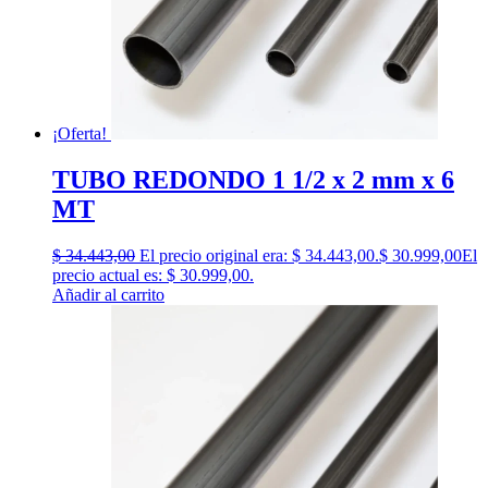
¡Oferta!
TUBO REDONDO 1 1/2 x 2 mm x 6
MT
$
34.443,00
El precio original era: $ 34.443,00.
$
30.999,00
El
precio actual es: $ 30.999,00.
Añadir al carrito