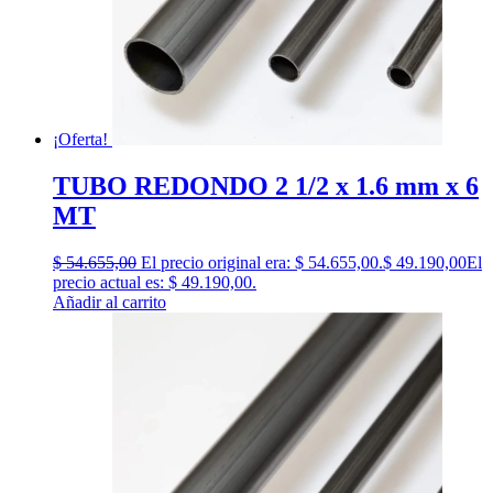
¡Oferta!
TUBO REDONDO 2 1/2 x 1.6 mm x 6
MT
$
54.655,00
El precio original era: $ 54.655,00.
$
49.190,00
El
precio actual es: $ 49.190,00.
Añadir al carrito