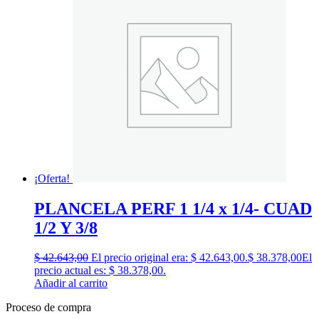
¡Oferta!
PLANCELA PERF 1 1/4 x 1/4- CUAD
1/2 Y 3/8
$
42.643,00
El precio original era: $ 42.643,00.
$
38.378,00
El
precio actual es: $ 38.378,00.
Añadir al carrito
Proceso de compra