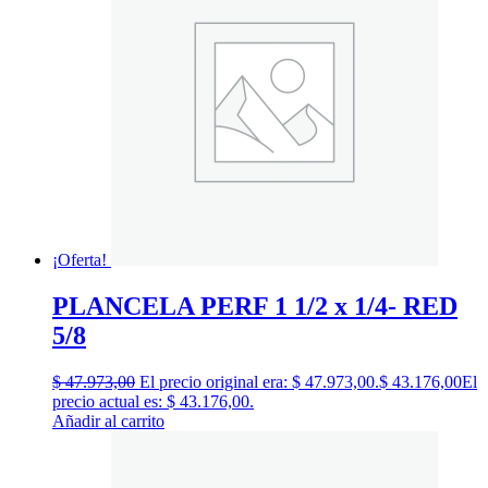
¡Oferta!
PLANCELA PERF 1 1/2 x 1/4- RED
5/8
$
47.973,00
El precio original era: $ 47.973,00.
$
43.176,00
El
precio actual es: $ 43.176,00.
Añadir al carrito