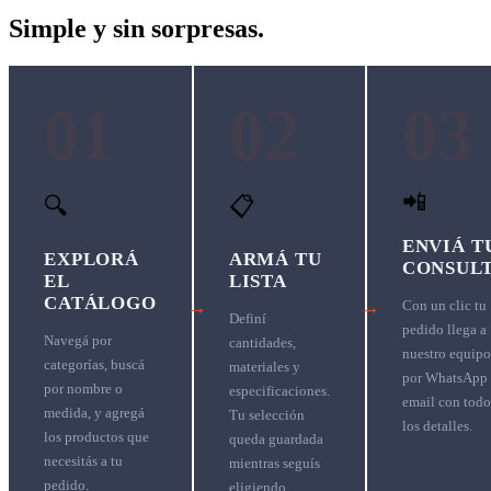
Simple y sin sorpresas.
01
02
03
📲
🔍
📋
ENVIÁ T
EXPLORÁ
ARMÁ TU
CONSUL
EL
LISTA
CATÁLOGO
→
→
Con un clic tu
Definí
pedido llega a
Navegá por
cantidades,
nuestro equipo
categorías, buscá
materiales y
por WhatsApp
por nombre o
especificaciones.
email con todo
medida, y agregá
Tu selección
los detalles.
los productos que
queda guardada
necesitás a tu
mientras seguís
pedido.
eligiendo.