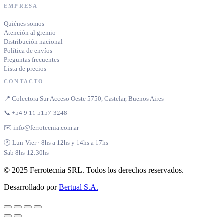
EMPRESA
Quiénes somos
Atención al gremio
Distribución nacional
Política de envíos
Preguntas frecuentes
Lista de precios
CONTACTO
📍 Colectora Sur Acceso Oeste 5750, Castelar, Buenos Aires
📞 +54 9 11 5157-3248
✉️ info@ferrotecnia.com.ar
🕐 Lun-Vier · 8hs a 12hs y 14hs a 17hs
Sab 8hs-12:30hs
© 2025 Ferrotecnia SRL. Todos los derechos reservados.
Desarrollado por
Bertual S.A.