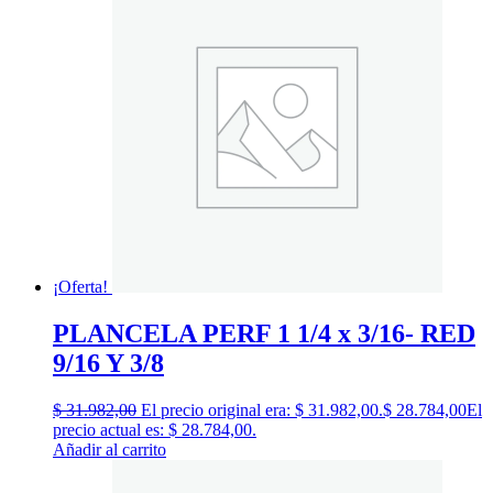
¡Oferta!
PLANCELA PERF 1 1/4 x 3/16- RED
9/16 Y 3/8
$
31.982,00
El precio original era: $ 31.982,00.
$
28.784,00
El
precio actual es: $ 28.784,00.
Añadir al carrito