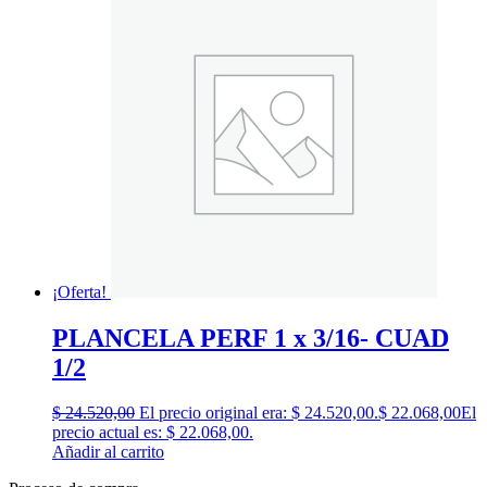
¡Oferta!
PLANCELA PERF 1 x 3/16- CUAD
1/2
$
24.520,00
El precio original era: $ 24.520,00.
$
22.068,00
El
precio actual es: $ 22.068,00.
Añadir al carrito