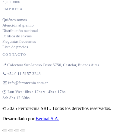
Fijaciones
EMPRESA
Quiénes somos
Atención al gremio
Distribución nacional
Política de envíos
Preguntas frecuentes
Lista de precios
CONTACTO
📍 Colectora Sur Acceso Oeste 5750, Castelar, Buenos Aires
📞 +54 9 11 5157-3248
✉️ info@ferrotecnia.com.ar
🕐 Lun-Vier · 8hs a 12hs y 14hs a 17hs
Sab 8hs-12:30hs
© 2025 Ferrotecnia SRL. Todos los derechos reservados.
Desarrollado por
Bertual S.A.