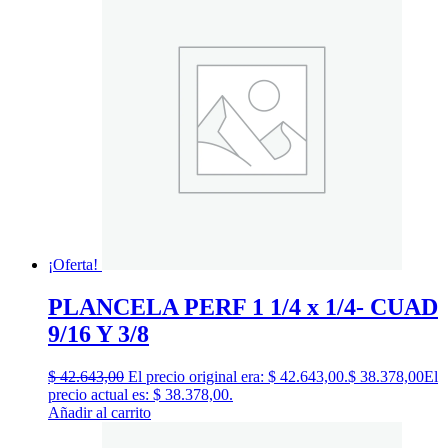
¡Oferta!
PLANCELA PERF 1 1/4 x 1/4- CUAD
9/16 Y 3/8
$
42.643,00
El precio original era: $ 42.643,00.
$
38.378,00
El
precio actual es: $ 38.378,00.
Añadir al carrito