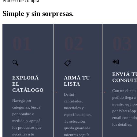
Proceso de compra
Simple y sin sorpresas.
01
02
03
📲
🔍
📋
ENVIÁ T
EXPLORÁ
ARMÁ TU
CONSUL
EL
LISTA
CATÁLOGO
→
→
Con un clic tu
Definí
pedido llega a
Navegá por
cantidades,
nuestro equipo
categorías, buscá
materiales y
por WhatsApp
por nombre o
especificaciones.
email con todo
medida, y agregá
Tu selección
los detalles.
los productos que
queda guardada
necesitás a tu
mientras seguís