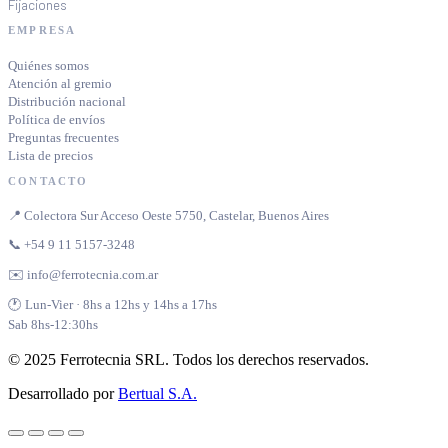
Fijaciones
EMPRESA
Quiénes somos
Atención al gremio
Distribución nacional
Política de envíos
Preguntas frecuentes
Lista de precios
CONTACTO
📍 Colectora Sur Acceso Oeste 5750, Castelar, Buenos Aires
📞 +54 9 11 5157-3248
✉️ info@ferrotecnia.com.ar
🕐 Lun-Vier · 8hs a 12hs y 14hs a 17hs
Sab 8hs-12:30hs
© 2025 Ferrotecnia SRL. Todos los derechos reservados.
Desarrollado por
Bertual S.A.