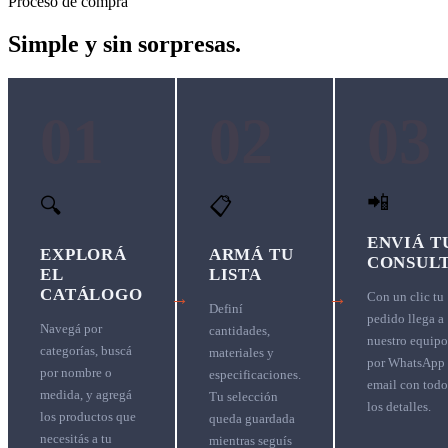
Proceso de compra
Simple y sin sorpresas.
01
02
03
📲
🔍
📋
ENVIÁ T
EXPLORÁ
ARMÁ TU
CONSUL
EL
LISTA
CATÁLOGO
→
→
Con un clic tu
Definí
pedido llega a
Navegá por
cantidades,
nuestro equipo
categorías, buscá
materiales y
por WhatsApp
por nombre o
especificaciones.
email con todo
medida, y agregá
Tu selección
los detalles.
los productos que
queda guardada
necesitás a tu
mientras seguís