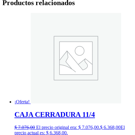
Productos relacionados
¡Oferta!
CAJA CERRADURA 11/4
$
7.076,00
El precio original era: $ 7.076,00.
$
6.368,00
El
precio actual es: $ 6.368,00.