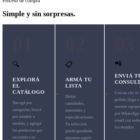
Proceso de compra
Simple y sin sorpresas.
01
02
03
📲
🔍
📋
ENVIÁ T
EXPLORÁ
ARMÁ TU
CONSUL
EL
LISTA
CATÁLOGO
→
→
Con un clic tu
Definí
pedido llega a
Navegá por
cantidades,
nuestro equipo
categorías, buscá
materiales y
por WhatsApp
por nombre o
especificaciones.
email con todo
medida, y agregá
Tu selección
los detalles.
los productos que
queda guardada
necesitás a tu
mientras seguís