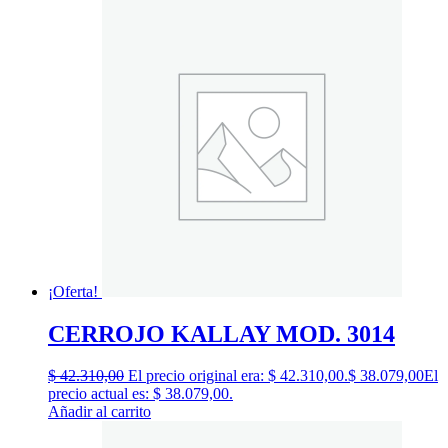
¡Oferta!
CERROJO KALLAY MOD. 3014
$
42.310,00
El precio original era: $ 42.310,00.
$
38.079,00
El
precio actual es: $ 38.079,00.
Añadir al carrito