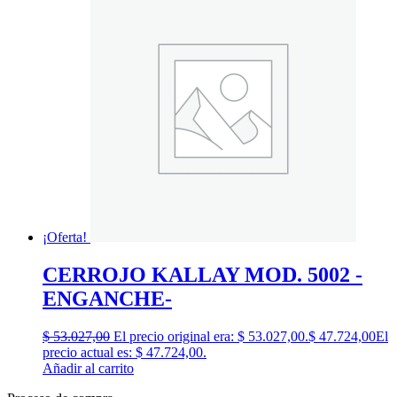
¡Oferta!
CERROJO KALLAY MOD. 5002 -
ENGANCHE-
$
53.027,00
El precio original era: $ 53.027,00.
$
47.724,00
El
precio actual es: $ 47.724,00.
Añadir al carrito