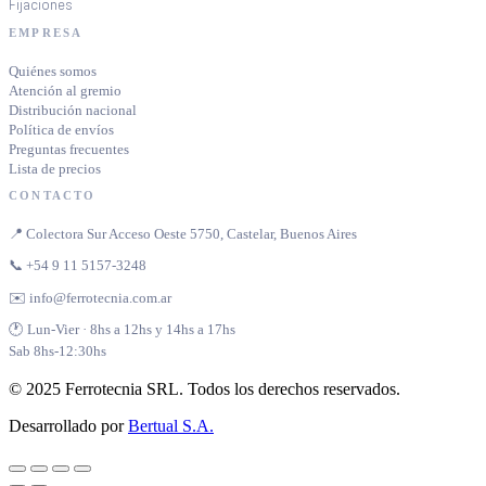
Fijaciones
EMPRESA
Quiénes somos
Atención al gremio
Distribución nacional
Política de envíos
Preguntas frecuentes
Lista de precios
CONTACTO
📍 Colectora Sur Acceso Oeste 5750, Castelar, Buenos Aires
📞 +54 9 11 5157-3248
✉️ info@ferrotecnia.com.ar
🕐 Lun-Vier · 8hs a 12hs y 14hs a 17hs
Sab 8hs-12:30hs
© 2025 Ferrotecnia SRL. Todos los derechos reservados.
Desarrollado por
Bertual S.A.