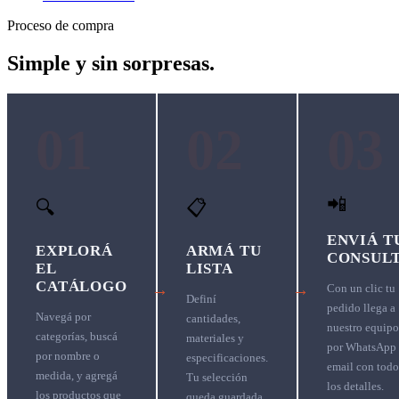
Proceso de compra
Simple y sin sorpresas.
01
02
03
📲
🔍
📋
ENVIÁ T
EXPLORÁ
ARMÁ TU
CONSUL
EL
LISTA
CATÁLOGO
→
→
Con un clic tu
Definí
pedido llega a
Navegá por
cantidades,
nuestro equipo
categorías, buscá
materiales y
por WhatsApp
por nombre o
especificaciones.
email con todo
medida, y agregá
Tu selección
los detalles.
los productos que
queda guardada